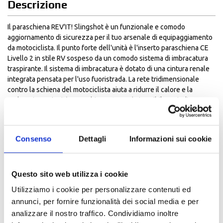
Descrizione
Il paraschiena REV'IT! Slingshot è un funzionale e comodo
aggiornamento di sicurezza per il tuo arsenale di equipaggiamento
da motociclista. Il punto forte dell'unità è l'inserto paraschiena CE
Livello 2 in stile RV sospeso da un comodo sistema di imbracatura
traspirante. Il sistema di imbracatura è dotato di una cintura renale
integrata pensata per l'uso fuoristrada. La rete tridimensionale
contro la schiena del motociclista aiuta a ridurre il calore e la
sudorazione. L'unità paraschiena stessa è rimovibile, quindi
entrambi i componenti possono essere lavati separatamente.
Questa unità universale in stile imbracatura con cinghia sternale è
perfettamente adatta sia ai motociclisti minimalisti che ai
Consenso
Dettagli
Informazioni sui cookie
motociclisti da strada. Oppure abbina lo Slingshot a un
equipaggiamento da motociclista che non è compatibile con il
paraschiena.
Questo sito web utilizza i cookie
Caratteristiche:
Utilizziamo i cookie per personalizzare contenuti ed
Inserto paraschiena Seesoft sagomato "RV"
annunci, per fornire funzionalità dei social media e per
Maglia Hicom completamente ventilata, maglia 3D e costruzione in
analizzare il nostro traffico. Condividiamo inoltre
neoprene