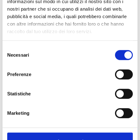
informazioni sul modo in cui utilizzi il nostro sito con i
Cintura renale integrata
Cinghia sternale con fibbia
nostri partner che si occupano di analisi dei dati web,
Sistema di cablaggio del flusso d'aria ventilato con
pubblicità e social media, i quali potrebbero combinarle
Certificato CE Livello 2 EN 17092-6:2020
con altre informazioni che hai fornito loro o che hanno
Inserto rimovibile dall'imbracatura
raccolto dal tuo utilizzo dei loro servizi.
ALTRI PRODOTTI REV'IT
Selezione
Necessari
del
consenso
Preferenze
Statistiche
Marketing
-15%
Nuovo arrivo
-15%
REV'IT
REV'IT