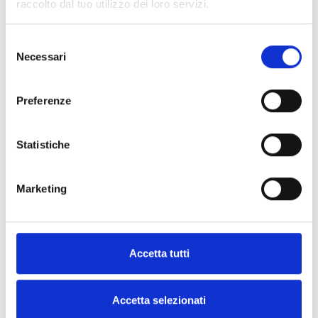
raccolto dal tuo utilizzo dei loro servizi.
Paranocche rigido
PWR|Shield sui palmi
Schiuma comfort OrthoLite® UltraLite sui palmi
Selezione
Esterno:
Necessari
del
microfiber e-touch
consenso
Pelle scamosciata con finitura WR
Pelle tinta in bottale con finitura idrorepellente
Preferenze
Polpastrelli Connect in pelle
PWR|Shell stretch
Softshell 3L
Statistiche
Tessuto rivestito in PU (poliuretano)
Visibilité:
Loghi riflettenti laminati sulle dita
Marketing
Logo laminato riflettente sul dorso
CERTIFICAZIONE
Questi guanti soni certificati secondo lo standard EN 13594
pubblicato nel 2015 e hanno raggiunto la classificazione Level 1
Accetta tutti
KP.
Accetta selezionati
ALTRI PRODOTTI REV'IT