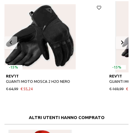
-15%
-15%
REV'IT
REV'IT
GUANTI MOTO MOSCA 2 H2O NERO
GUANTI MOT
€ 64,99
€ 55,24
€ 169,99
€ 14
ALTRI UTENTI HANNO COMPRATO