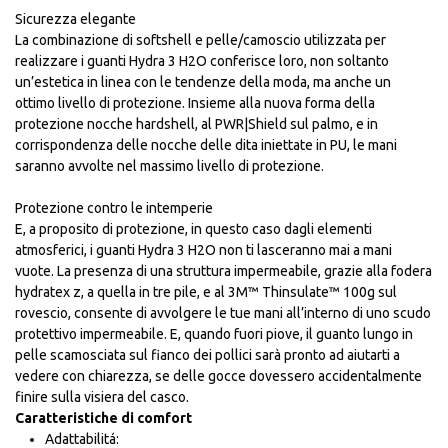
Sicurezza elegante
La combinazione di softshell e pelle/camoscio utilizzata per
realizzare i guanti Hydra 3 H2O conferisce loro, non soltanto
un’estetica in linea con le tendenze della moda, ma anche un
ottimo livello di protezione. Insieme alla nuova forma della
protezione nocche hardshell, al PWR|Shield sul palmo, e in
corrispondenza delle nocche delle dita iniettate in PU, le mani
saranno avvolte nel massimo livello di protezione.
Protezione contro le intemperie
E, a proposito di protezione, in questo caso dagli elementi
atmosferici, i guanti Hydra 3 H2O non ti lasceranno mai a mani
vuote. La presenza di una struttura impermeabile, grazie alla fodera
hydratex z, a quella in tre pile, e al 3M™ Thinsulate™ 100g sul
rovescio, consente di avvolgere le tue mani all’interno di uno scudo
protettivo impermeabile. E, quando fuori piove, il guanto lungo in
pelle scamosciata sul fianco dei pollici sarà pronto ad aiutarti a
vedere con chiarezza, se delle gocce dovessero accidentalmente
finire sulla visiera del casco.
Caratteristiche di comfort
Adattabilitá: