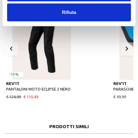
Rifiuta
-15%
REV'IT
REV'IT
PANTALONI MOTO ECLIPSE 2 NERO
PARASCHIEN
€ 129,99
€ 110,49
€ 49,99
PRODOTTI SIMILI