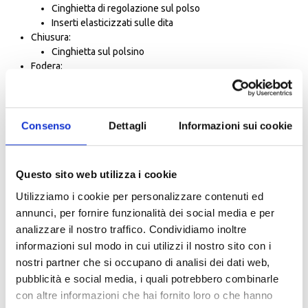
Cinghietta di regolazione sul polso
Inserti elasticizzati sulle dita
Chiusura:
Cinghietta sul polsino
Fodera:
Fodera Tri-fleece
Caratteristiche:
Isolamento solo sul dorso
Polsini in maglia
Consenso
Dettagli
Informazioni sui cookie
Tergivisiera in pelle scamosciata
Tessuto polpastrelli Connect al pollice
Tessuto polpastrelli Connect sull'indice
Questo sito web utilizza i cookie
Caratteristiche climatiche
Utilizziamo i cookie per personalizzare contenuti ed
Impermeabilité:
hydratex|Z-liner
annunci, per fornire funzionalità dei social media e per
Isolamento:
analizzare il nostro traffico. Condividiamo inoltre
3M™ Thinsulate™ G 100 g
informazioni sul modo in cui utilizzi il nostro sito con i
Caratteristiche protezioni
nostri partner che si occupano di analisi dei dati web,
Protezione:
pubblicità e social media, i quali potrebbero combinarle
Memory foam al di sotto del paranocche
con altre informazioni che hai fornito loro o che hanno
Nocche dita in PU iniettato