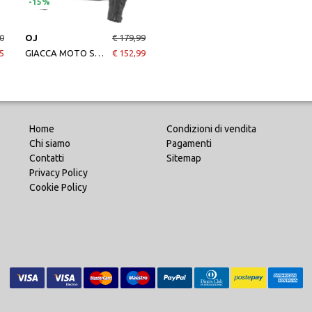
-15%
0
OJ
€ 179,99
5
GIACCA MOTO STREAM BLAC DARK GREY LIGHT GREY DONNA
€ 152,99
Home
Condizioni di vendita
Chi siamo
Pagamenti
Contatti
Sitemap
Privacy Policy
Cookie Policy