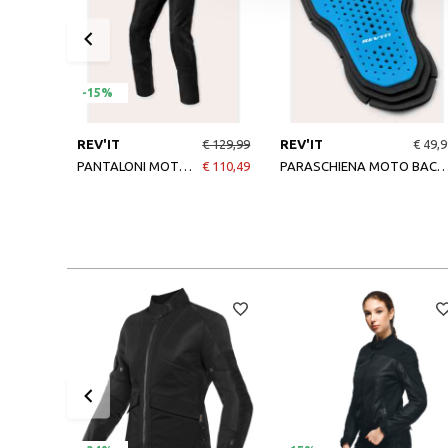
-15%
REV'IT
€ 129,99
REV'IT
€ 49,9
PANTALONI MOTO ECLIPSE 2 NERO
€ 110,49
PARASCHIENA MOTO BACK PROTECTOR 