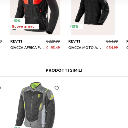
-15%
Nuovo arrivo
-15%
9
REV'IT
€ 229,99
REV'IT
€ 64,99
SEESOFT
GIACCA AFRICA POL TARRES NERO ROSSO
€ 195,49
GIACCA MOTO ANTIPIOGGIA CYCLONE 4 H2O NERO
€ 54,99
PRODOTTI SIMILI