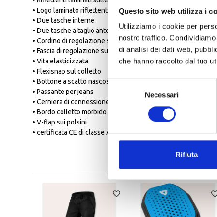
• Riflettenti laminati sulle spalle
• Logo laminato riflettente posteriore
Questo sito web utilizza i c
• Due tasche interne
Utilizziamo i cookie per perso
• Due tasche a taglio anteriori
nostro traffico. Condividiamo 
• Cordino di regolazione sull’orlo
di analisi dei dati web, pubbl
• Fascia di regolazione sugli avambracci
che hanno raccolto dal tuo uti
• Vita elasticizzata
• Flexisnap sul colletto
• Bottone a scatto nascosto sul colletto
Selezione
• Passante per jeans
Necessari
del
• Cerniera di connessione corta
consenso
• Bordo colletto morbido
• V-flap sui polsini
• certificata CE di classe AA
Rifiuta