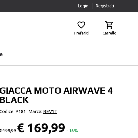
Login
Registrati
Preferiti
Carrello
e
GIACCA MOTO AIRWAVE 4
Prodotti Pulizia
Airbag
BLACK
Scaldacollo
Fasce Lombari
Sottocasco
Ginocchiere
Codice: P181
Marca:
REV'IT
Pantaloni Protettivi
€ 169,99
Paraschiena
€ 199,99
- 15%
Protezioni Aggiuntive