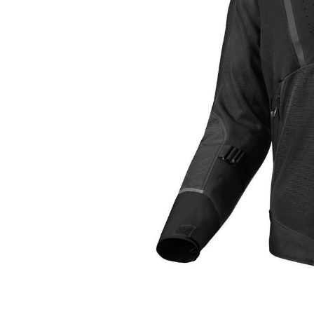
Tessuto
Salvascarpe
Traforati
Scarpe
Stivali Racing
Stivali Touring