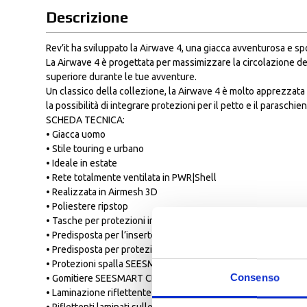
Descrizione
Rev’it ha sviluppato la Airwave 4, una giacca avventurosa e sp
La Airwave 4 è progettata per massimizzare la circolazione del
superiore durante le tue avventure.
Un classico della collezione, la Airwave 4 è molto apprezzata 
la possibilità di integrare protezioni per il petto e il paraschien
SCHEDA TECNICA:
• Giacca uomo
• Stile touring e urbano
• Ideale in estate
• Rete totalmente ventilata in PWR|Shell
• Realizzata in Airmesh 3D
• Poliestere ripstop
• Tasche per protezioni in 3D mesh
• Predisposta per l’inserto paraschiena SEESOFT CE-Livello 2
• Predisposta per protezione petto divisa SEESOFT CE-livello
• Protezioni spalla SEESMART CE-livello 1
Consenso
• Gomitiere SEESMART CE-livello 1
• Laminazione riflettente sugli avambracci