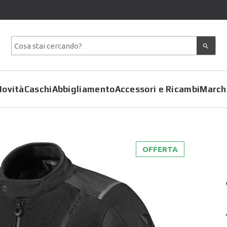
Novità
Caschi
Abbigliamento
Accessori e Ricambi
March
OFFERTA
Copriscarpe
Coprimoto
Giacche
Felpe
Pantaloni
Gilet
Tute
Giubbotti
T-Shirt