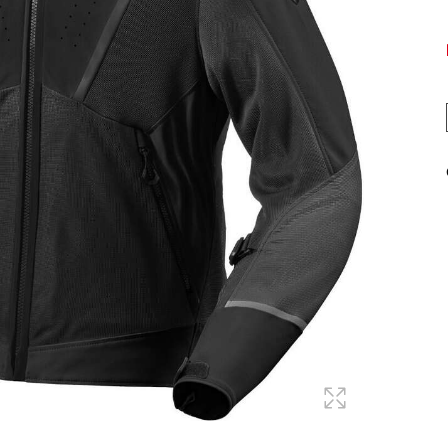
Maglie
Pantaloni
Sottocasco
Sottoguanti