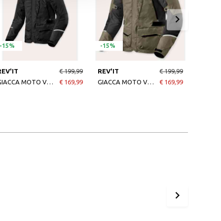
-15%
-15%
-15%
REV'IT
€ 199,99
REV'IT
€ 199,99
REV'IT
GIACCA MOTO VOLTIAC 3 H2O NERO ARGENTO
€ 169,99
GIACCA MOTO VOLTIAC 3 H2O VERDE ANTRACITE
€ 169,99