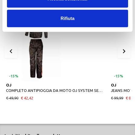
Rifiuta
-15%
-15%
OJ
OJ
COMPLETO ANTIPIOGGIA DA MOTO OJ SYSTEM SET NERO
JEANS MOTO
€ 49,90
€ 42,42
€ 99,99
€ 84,