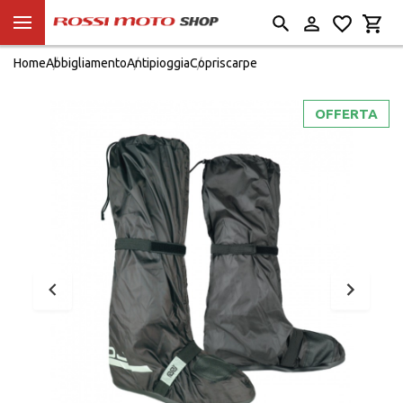
Home
Abbigliamento
Antipioggia
Copriscarpe
OFFERTA