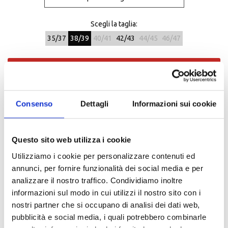
Scegli la taglia:
35/37
38/39
40/41
42/43
44/45
46/47
AGGIUNGI AL CARRELLO
Aggiungi ai preferiti
Consenso
Dettagli
Informazioni sui cookie
Condividi:
Questo sito web utilizza i cookie
Utilizziamo i cookie per personalizzare contenuti ed
Descrizione
annunci, per fornire funzionalità dei social media e per
analizzare il nostro traffico. Condividiamo inoltre
Viaggi senza una calzatura impermeabile e temi la pioggia?
informazioni sul modo in cui utilizzi il nostro sito con i
Non preoccupatevi, in caso di pioggia consigliamo l’utilizzo del
copriscarpe COMPACT AND PLUS.
nostri partner che si occupano di analisi dei dati web,
La parte della tomaia è realizzata in nylon spalmato PU e presenta
pubblicità e social media, i quali potrebbero combinarle
un ampio ingresso per aiutare il biker nell’indossare questo capo