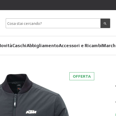
Novità
Caschi
Abbigliamento
Accessori e Ricambi
March
OFFERTA
Copriscarpe
Coprimoto
Giacche
Felpe
Pantaloni
Gilet
Tute
Giubbotti
T-Shirt