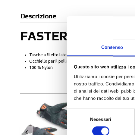
Descrizione
FASTER JACKET
Consenso
Tasche a filetto laterali
Occhiello per il pollice integrato nella manica
Questo sito web utilizza i c
100 % Nylon
Utilizziamo i cookie per perso
nostro traffico. Condividiamo 
di analisi dei dati web, pubbl
che hanno raccolto dal tuo uti
Selezione
Necessari
del
consenso