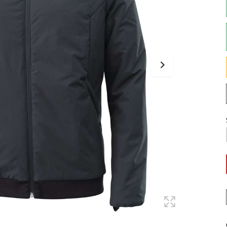
Maglie
Pantaloni
Sottocasco
Sottoguanti