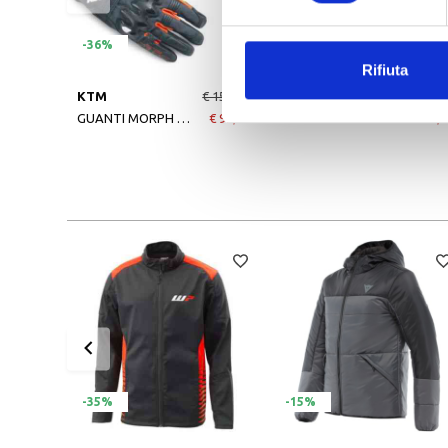
-36%
-50%
Rifiuta
KTM
€ 155,00
KTM
€ 10,0
GUANTI MORPH SPORT
€ 99,90
BABY BOTTLE
€ 5,0
-35%
-15%