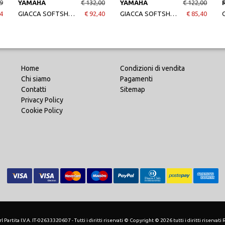
9
YAMAHA
€ 132,00
YAMAHA
€ 122,00
4
GIACCA SOFTSHELL PADDOCK BLUEA TEAM YAMAHA UOMO
€ 92,40
GIACCA SOFTSHELL REVS YAMAHA UOMO
€ 85,40
Home
Condizioni di vendita
Chi siamo
Pagamenti
Contatti
Sitemap
Privacy Policy
Cookie Policy
 Partita I.V.A. IT-02633320607 - Tutti i diritti riservati © Copyright © 2026 tutti i diritti riservati