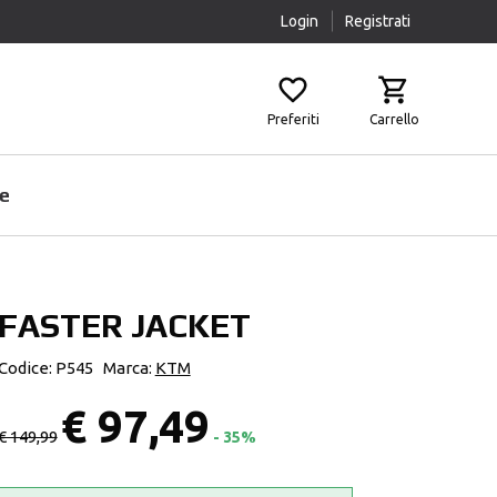
Login
Registrati
Preferiti
Carrello
e
FASTER JACKET
Prodotti Pulizia
Airbag
Scaldacollo
Fasce Lombari
Codice: P545
Marca:
KTM
Sottocasco
Ginocchiere
€ 97,49
Pantaloni Protettivi
€ 149,99
- 35%
Paraschiena
Protezioni Aggiuntive