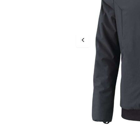
Tessuto
Salvascarpe
Traforati
Scarpe
Stivali Racing
Stivali Touring