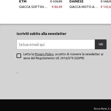
KTM
€ 129,99
DAINESE
€ 168,9
GIACCA SOFTSHELL REPLICA TEAM
€ 84,49
GIACCA MOTO AFTER RIDE INSULATED JACKET ANTHRACITE
€ 143,6
Iscriviti subito alla newsletter
VAI
Letta la
Privacy Policy
, accetto di ricevere la newsletter ai
sensi del Regolamento UE 2016/679 (GDPR)
-
Rossi Moto 2 srl