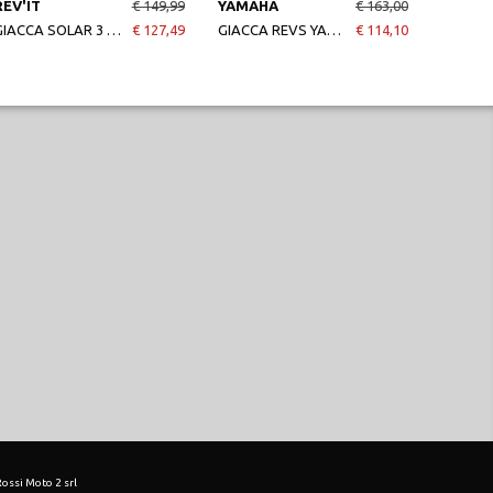
REV'IT
€ 149,99
YAMAHA
€ 163,00
YAMAH
GIACCA SOLAR 3 UOMO NERO
€ 127,49
GIACCA REVS YAMAHA UOMO
€ 114,10
 Rossi Moto 2 srl