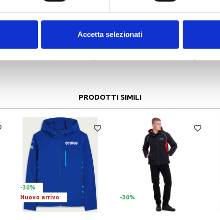
-35%
-35%
Accetta selezionati
0
KTM
€ 29,95
KTM
€ 129,99
0
ESSENTIAL TEE MELANGE
€ 19,47
GIACCA SOFTSHELL REPLICA TEAM
€ 84,49
PRODOTTI SIMILI
-30%
Nuovo arrivo
-30%