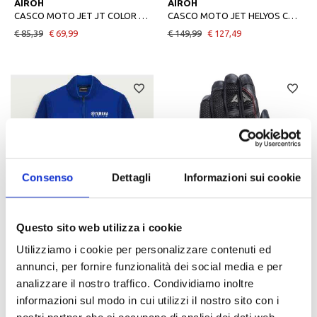
AIROH
AIROH
CASCO MOTO JET JT COLOR BLACK MATT
CASCO MOTO JET HELYOS COLOR MILITARY
€ 85,39
€ 69,99
€ 149,99
€ 127,49
Consenso
Dettagli
Informazioni sui cookie
-30%
Nuovo arrivo
-15%
YAMAHA
DAINESE
Questo sito web utilizza i cookie
FELPA IN PILE PADDOCK BLUE ESSENTIALS YAMAHA UNISEX
GUANTI MOTO KARAKUM ERGOTEK BLACK-BLACK
Utilizziamo i cookie per personalizzare contenuti ed
€ 92,00
€ 64,40
€ 129,95
€ 110,46
annunci, per fornire funzionalità dei social media e per
analizzare il nostro traffico. Condividiamo inoltre
informazioni sul modo in cui utilizzi il nostro sito con i