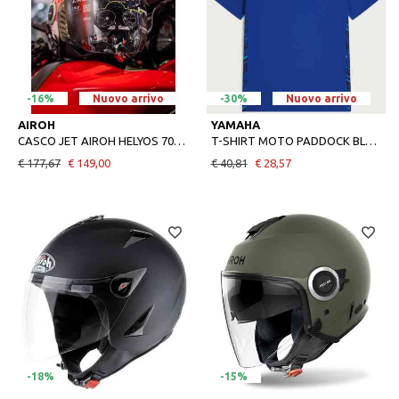
-16%
Nuovo arrivo
-30%
Nuovo arrivo
AIROH
YAMAHA
CASCO JET AIROH HELYOS 70TH ANNIVERSARIO YAMAHA
T-SHIRT MOTO PADDOCK BLUE TEAM YAMAHA
€ 177,67
€ 149,00
€ 40,81
€ 28,57
-18%
-15%