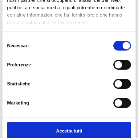
nostri partner che si occupano di analisi dei dati web,
pubblicità e social media, i quali potrebbero combinarle
con altre informazioni che hai fornito loro o che hanno
raccolto dal tuo utilizzo dei loro servizi.
Selezione
Necessari
del
-15%
Nuovo arrivo
-25%
consenso
REV'IT
ARAI
GUANTI OFF ROAD TACTO SABBIA
CASCO MOTO ENDURO TOUR-X 4 VISION ORANGE
Preferenze
€ 44,99
€ 38,24
€ 879,00
€ 659,25
Statistiche
Marketing
Accetta tutti