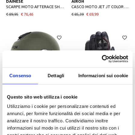
DAINESE
AIROH
SCARPE MOTO AFTERACE SHOES BLACKSILVERWHITE
CASCO MOTO JET JT COLOR BLACK MATT
€ 89,95
€ 76,46
€ 85,39
€ 69,99
Consenso
Dettagli
Informazioni sui cookie
-15%
-15%
AIROH
DAINESE
Questo sito web utilizza i cookie
CASCO MOTO JET HELYOS COLOR MILITARY
GUANTI MOTO KARAKUM ERGOTEK BLACK-BLACK
Utilizziamo i cookie per personalizzare contenuti ed
€ 149,99
€ 127,49
€ 129,95
€ 110,46
annunci, per fornire funzionalità dei social media e per
analizzare il nostro traffico. Condividiamo inoltre
informazioni sul modo in cui utilizzi il nostro sito con i