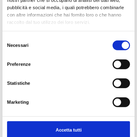
nostri partner che si occupano di analisi dei dati web,
pubblicità e social media, i quali potrebbero combinarle
con altre informazioni che hai fornito loro o che hanno
raccolto dal tuo utilizzo dei loro servizi.
Selezione
Necessari
del
-15%
Nuovo arrivo
-25%
consenso
REV'IT
ARAI
GUANTI OFF ROAD TACTO SABBIA
CASCO MOTO ENDURO TOUR-X 4 VISION ORANGE
Preferenze
€ 44,99
€ 38,24
€ 879,00
€ 659,25
Statistiche
Marketing
Accetta tutti