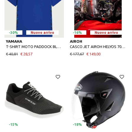
-30%
Nuovo arrivo
-16%
Nuovo arrivo
YAMAHA
AIROH
T-SHIRT MOTO PADDOCK BLUE TEAM YAMAHA
CASCO JET AIROH HELYOS 70TH ANNIVERSARIO YAMAHA
€ 40,81
€ 28,57
€ 177,67
€ 149,00
-15%
-18%